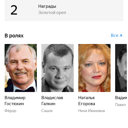
2
Награды
Золотой орел
В ролях
Все
Владимир
Владислав
Наталья
Вадим
Гостюхин
Галкин
Егорова
Павел
Фёдор
Сашок
Нина Ивановна