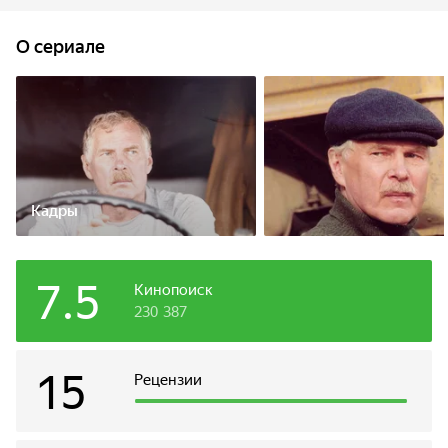
встречи, неожиданные трудности, нечаянные радости,
риск и везение, и конечно — новые истории, правдивые и
O сериале
невероятные! Бывалый шофер большегрузного трейлера
Федор Иваныч никак не может поладить со своим новым
напарником, легкомысленным и смешливым Сашком. Да
и что может быть общего у двух совершенно разных
характеров, двух разных поколений? Порой дело доходит
даже до ссор, но всякий раз дальнобойщиков примиряет
дорога и приключения, которые ждут их впереди.
Кадры
7.5
Кинопоиск
230 387
15
Рецензии