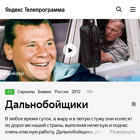
Трейлер
Сериалы
Боевик
Россия
2012
18
+
7.5
Дальнобойщики
В любое время суток, в жару и в лютую стужу они колесят
по дорогам нашей страны, выполняя нелегкую и подчас
очень опасную работу. Дальнобойщики, для них каждый
Развернуть
рейс — это не только пункт назначения, но и новые