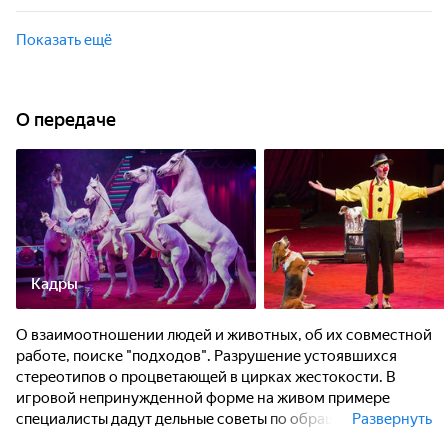
игровой непринужденной форме на живом примере
О взаимоотношении людей и животных, об их совместной
специалисты дадут дельные советы по обращению с теми
работе, поиске "подходов". Разрушение устоявшихся
Показать ещё
или иными животными.
стереотипов о процветающей в цирках жестокости. В
игровой непринужденной форме на живом примере
специалисты дадут дельные советы по обращению с теми
или иными животными.
О передаче
Кадры
О взаимоотношении людей и животных, об их совместной
работе, поиске "подходов". Разрушение устоявшихся
стереотипов о процветающей в цирках жестокости. В
игровой непринужденной форме на живом примере
специалисты дадут дельные советы по обращению с теми
Развернуть
или иными животными.