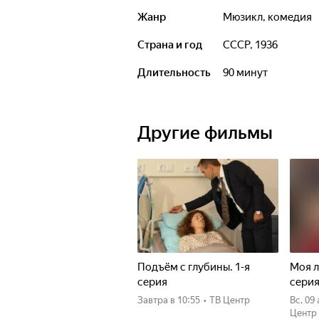
Жанр
мюзикл, комедия
Страна и год
СССР, 1936
Длительность
90 минут
Другие фильмы
Подъём с глубины. 1-я
Моя л
серия
сери
Завтра
в 10:55
•
ТВ Центр
вс, 09
Центр