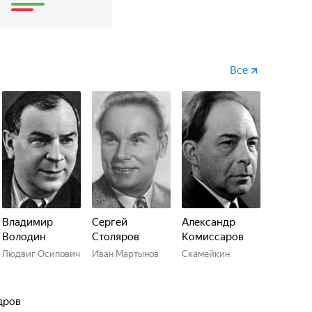
5
Все
Владимир
Сергей
Александр
Володин
Столяров
Комиссаров
Людвиг Осипович
Иван Мартынов
Скамейкин
дров