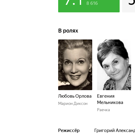
7.1
8 616
В ролях
Любовь Орлова
Евгения
Мельникова
Марион Диксон
Раечка
Режиссёр
Григорий Алексан