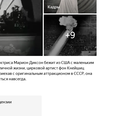
Кадры
+
9
 актриса Марион Диксон бежит из США с маленьким
личной жизни, цирковой артист фон Кнейшиц
Приехав с оригинальным аттракционом в СССР, она
ться навсегда.
цензии