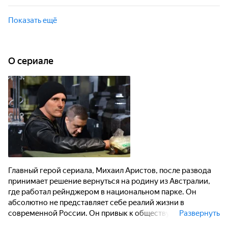
отправляются в Северогорск, чтобы встретиться с
Аристова преследуют кошмары, связанные с убийством
Кнутом...
Влада Митюшкина. После выхода из больницы он внезапно
Показать ещё
встречает старую знакомую Полину и решает ее
завербовать. Тем временем оперативник Лежава ставит
квартиру Михаила на прослушку...
O сериале
Главный герой сериала, Михаил Аристов, после развода
принимает решение вернуться на родину из Австралии,
где работал рейнджером в национальном парке. Он
абсолютно не представляет себе реалий жизни в
современной России. Он привык к обществу равных
Развернуть
перед законом людей, к полиции, которая это равенство