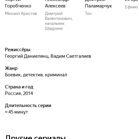
Горобченко
Алексеев
Паламарчук
Ефимо
Михаил Аристов
Дмитрий
Точ
Валентинович,
начальник
Шадрина
Режиссёры
Георгий Даниелянц
,
Вадим Саетгалиев
Жанр
боевик, детектив, криминал
Страна и год
Россия, 2014
Длительность серии
≈ 45 минут
Другие сериалы