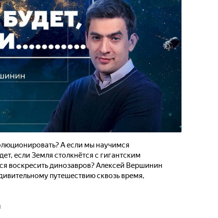
волюционировать? А если мы научимся
дет, если Земля столкнётся с гигантским
тся воскресить динозавров? Алексей Вершинин
удивительному путешествию сквозь время,
н