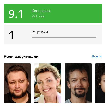
9.1
Кинопоиск
221 722
1
Рецензии
Роли озвучивали
Все