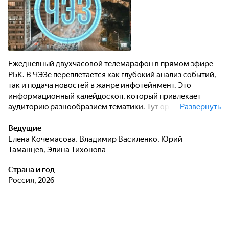
Ежедневный двухчасовой телемарафон в прямом эфире
РБК. В ЧЭЗе переплетается как глубокий анализ событий,
так и подача новостей в жанре инфотейнмент. Это
информационный калейдоскоп, который привлекает
аудиторию разнообразием тематики. Тут органично
Развернуть
соседствуют и глубокая экспертиза главных
экономических новостей, и критический подход к
Ведущие
политическим событиям, и развлекательные блоки, вроде
Елена Кочемасова
,
Владимир Василенко
,
Юрий
сообщений о новинках мировых автосалонов или обзора
Таманцев
,
Элина Тихонова
телеграм-каналов.
Страна и год
Россия, 2026