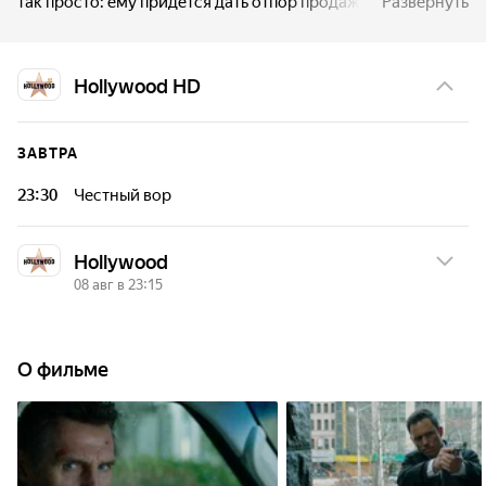
так просто: ему придется дать отпор продажным копам,
Развернуть
чтобы спасти своё имя и любимую.
Hollywood HD
ЗАВТРА
23:30
Честный вор
Hollywood
08 авг в 23:15
СБ, 8 АВГ
О фильме
23:15
Честный вор