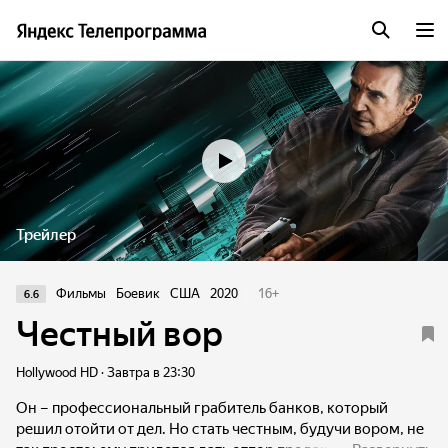
Трейлер
Фильмы
Боевик
США
2020
16
+
6.6
Честный вор
Hollywood HD · Завтра в 23:30
Он – профессиональный грабитель банков, который
решил отойти от дел. Но стать честным, будучи вором, не