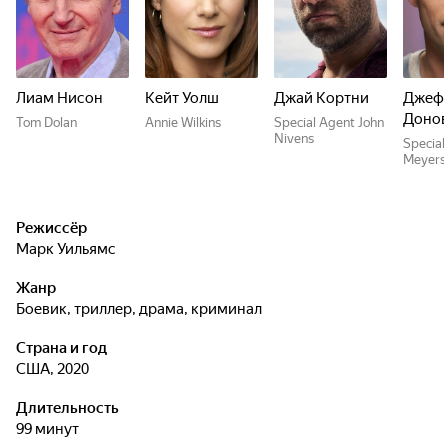
Лиам Нисон
Кейт Уолш
Джай Кортни
Джеф
Донов
Tom Dolan
Annie Wilkins
Special Agent John
Nivens
Special
Meyers
Режиссёр
Марк Уильямс
Жанр
боевик, триллер, драма, криминал
Страна и год
США, 2020
Длительность
99 минут