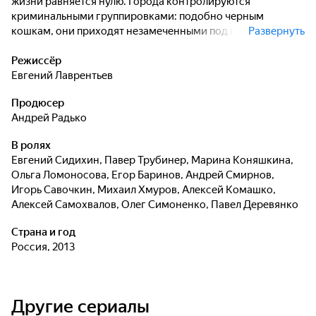
жизни равняется нулю. Города контролируются
криминальными группировками: подобно черным
кошкам, они приходят незамеченными под покровом
Развернуть
ночи и легко исчезают с места преступления. Банда,
действующая в Ростове-на-Дону, грабит
Режиссёр
продовольственный склад, но майор ОББ Егор Драгун
Евгений Лаврентьев
подозревает, что это дело рук не обычных уголовников...
Продюсер
Андрей Радько
В ролях
Евгений Сидихин
,
Павер Трубинер
,
Марина Коняшкина
,
Ольга Ломоносова
,
Егор Баринов
,
Андрей Смирнов
,
Игорь Савочкин
,
Михаил Хмуров
,
Алексей Комашко
,
Алексей Самохвалов
,
Олег Симоненко
,
Павел Деревянко
Страна и год
Россия, 2013
Другие сериалы