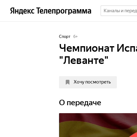
Спорт
6
+
Чемпионат Испа
"Леванте"
Хочу посмотреть
О передаче