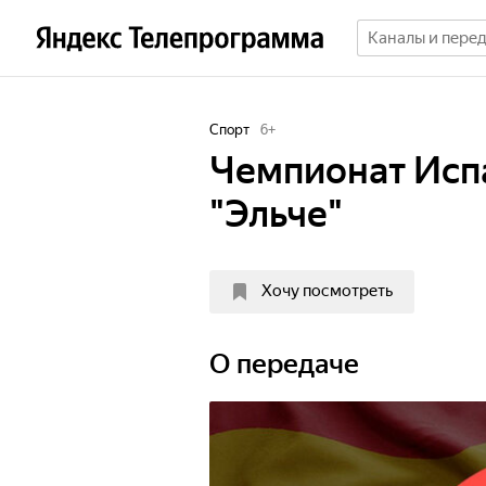
Спорт
6
+
Чемпионат Испа
"Эльче"
Хочу посмотреть
О передаче