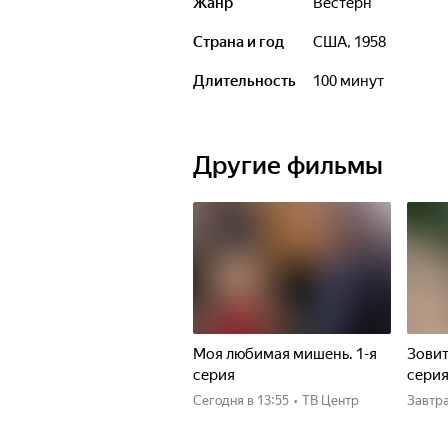
Жанр
вестерн
Страна и год
США, 1958
Длительность
100 минут
Другие фильмы
Моя любимая мишень. 1-я
Зовит
серия
сери
Сегодня
в 13:55
•
ТВ Центр
Завтр