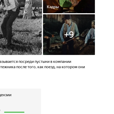
Кадры
+
9
азывается посреди пустыни в компании
ежника после того, как поезд, на котором они
цензии
3