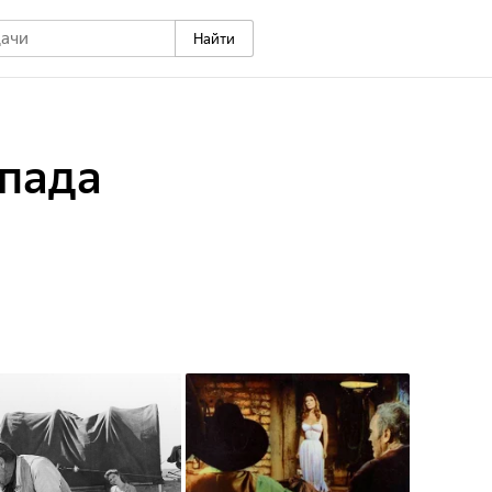
Найти
апада