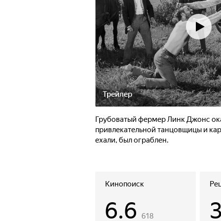
Трейлер
Грубоватый фермер Линк Джонс ок
привлекательной танцовщицы и карт
ехали, был ограблен.
Кинопоиск
Ре
6.6
618