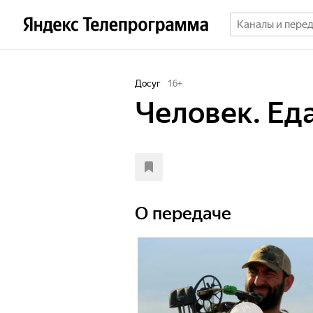
Досуг
16
+
Человек. Еда
О передаче