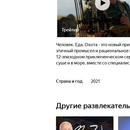
Трейлер
Человек. Еда. Охота - это новый 
этичный промысел и рациональное 
12-эпизодном приключенческом сер
суше и в море, вместе со специали
Страна и год
2021
Другие развлекател