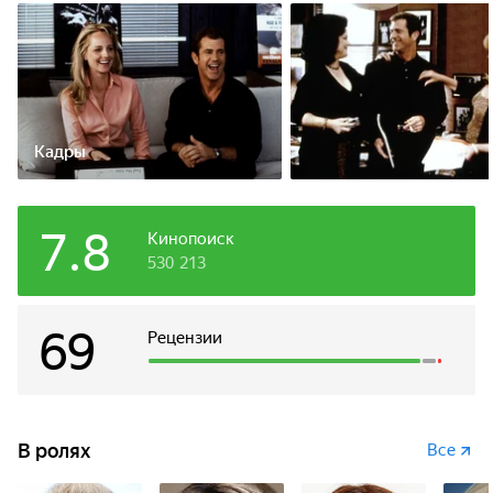
Кадры
7.8
Кинопоиск
530 213
69
Рецензии
В ролях
Все