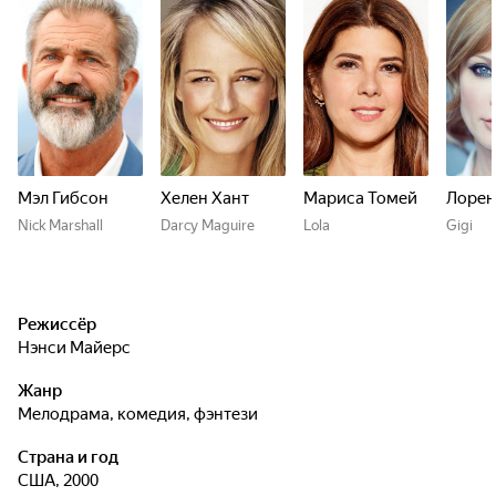
Мэл Гибсон
Хелен Хант
Мариса Томей
Лорен
Nick Marshall
Darcy Maguire
Lola
Gigi
Режиссёр
Нэнси Майерс
Жанр
мелодрама, комедия, фэнтези
Страна и год
США, 2000