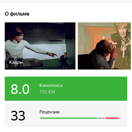
Презентация изобретения намечена на 31 декабря, в
Новогодний вечер. Но тут в дело вступают противники
О фильме
директора института, преследующие свои цели...
Кадры
8.0
Кинопоиск
172 434
33
Рецензии