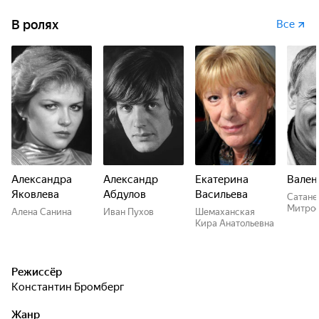
В ролях
Все
Александра
Александр
Екатерина
Вален
Яковлева
Абдулов
Васильева
Сатане
Митро
Алена Санина
Иван Пухов
Шемаханская
Кира Анатольевна
Режиссёр
Константин Бромберг
Жанр