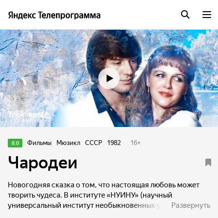
Трейлер
Фильмы
Мюзикл
СССР
1982
16
+
8.0
Чародеи
Новогодняя сказка о том, что настоящая любовь может
творить чудеса. В институте «НУИНУ» (научный
универсальный институт необыкновенных услуг) кипит
Развернуть
бурная работа по изготовлению волшебной палочки.