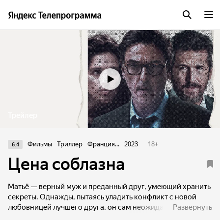
Трейлер
Фильмы
Триллер
Франция...
2023
18
+
6.4
Цена соблазна
Матьё — верный муж и преданный друг, умеющий хранить
секреты. Однажды, пытаясь уладить конфликт с новой
любовницей лучшего друга, он сам неожиданно
Развернуть
влюбляется в девушку. Внезапно её находят мёртвой,