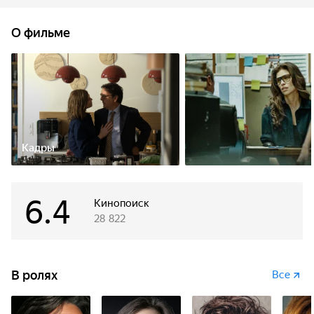
и героев затягивает в водоворот интриг, подозрений
и лжи.
О фильме
Кадры
6.4
Кинопоиск
28 822
В ролях
Все