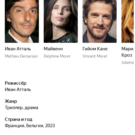
Иван Атталь
Майвенн
Гийом Кане
Мари-
Кроз
Mathieu Demarsan
Delphine Moret
Vincent Moret
Juliett
Режиссёр
Иван Атталь
Жанр
триллер, драма
Страна и год
Франция, Бельгия, 2023