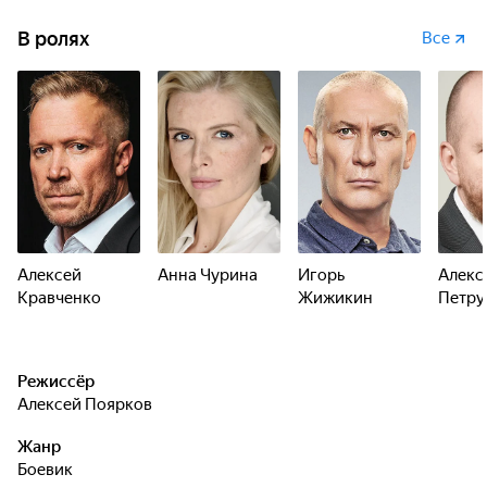
В ролях
Все
Алексей
Анна Чурина
Игорь
Алекс
Кравченко
Жижикин
Петру
Режиссёр
Алексей Поярков
Жанр
боевик