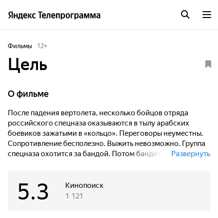
Фильмы
12
+
Цель
О фильме
После падения вертолета, несколько бойцов отряда
российского спецназа оказываются в тылу арабских
боевиков зажатыми в «кольцо». Переговоры неуместны.
Сопротивление бесполезно. Выжить невозможно. Группа
спецназа охотится за бандой. Потом бандиты охотятся на
Развернуть
них. В этой бесконечной охоте все может решить один
выстрел. Снайпер должен его сделать. Это его цель... Что
5.3
же мешает нажать на курок? Зачем гибнут люди и с той, и
Кинопоиск
с другой стороны?..
1 121