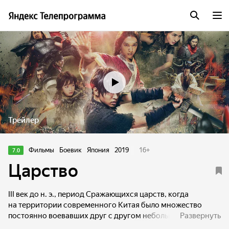
Трейлер
Фильмы
Боевик
Япония
2019
16
+
7.0
Царство
III век до н. э., период Сражающихся царств, когда
на территории современного Китая было множество
постоянно воевавших друг с другом небольших
Развернуть
государств. Где-то на задворках одного из таких царств