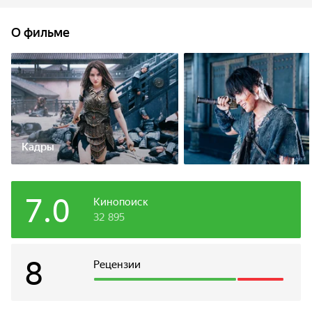
двое сирот Синь и Пяо ежедневно тренируются, чтобы
исполнить свою мечту стать великими генералами.
О фильме
Но один из друзей оказывается поразительно похож
на правителя, и парня забирают во дворец в качестве
его двойника. Вскоре окровавленный Пяо приползёт
умирать к лачуге Синя, и тот, вне себя от ярости, тут же
отправится мстить убийцам друга.
Кадры
7.0
Кинопоиск
32 895
8
Рецензии