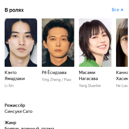
В ролях
Все
Кэнто
Рё Ёсидзава
Масами
Канна
Ямадзаки
Нагасава
Хасим
Ying Zheng / Piao
Li Xin
Yang Duanhe
He Liao
Режиссёр
Синсуке Сато
Жанр
боевик, военный, драма