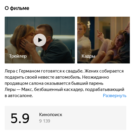
О фильме
09:50
Бывший в помощь
Трейлер
Кадры
Лера с Германом готовятся к свадьбе. Жених собирается
подарить своей невесте автомобиль. Неожиданно
продавцом салона оказывается бывший парень
Леры — Макс, безбашенный каскадер, подрабатывающий
в автосалоне.
Развернуть
Макс настаивает на тест-драйве и устраивает безумный
5.9
форсаж, который заканчивает экстремальным
Кинопоиск
торможением. В результате удара Лера забывает
9 139
последний год жизни, а с ним — Германа… Теперь