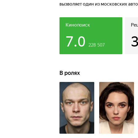
вызволяет один из московских авто
опасной услуге.
Кинопоиск
Ре
7.0
228 507
В ролях