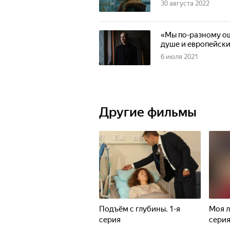
30 августа 2022
«Мы по-разному ощ
душе и европейск
6 июля 2021
Другие фильмы
Подъём с глубины. 1-я
Моя л
серия
сери