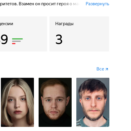
ритетов. Взамен он просит героя о маленькой, но
Развернуть
цензии
Награды
39
3
Все