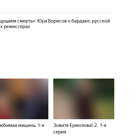
ущаем смерть»: Юра Борисов о бардаке, русской
их режиссерах
юбимая мишень. 1-я
Зовите Ермолова!-2. 1-я
я
серия