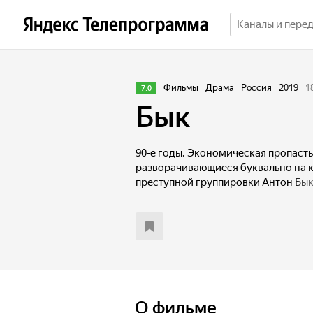
Фильмы
Драма
Россия
2019
1
7.0
Бык
90-е годы. Экономическая пропаст
разворачивающиеся буквально на 
преступной группировки Антон Бык
вынужден зарабатывать любыми сп
свою семью. После районной «стре
отделение милиции, откуда его вы
авторитетов. Взамен он просит гер
услуге.
О фильме