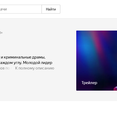
Найти
8
+
ь и криминальные драмы,
каждом углу. Молодой лидер
ов по прозвищу «Бык»
К полному описанию
особами, чтобы обеспечить
лки» Антон попадает в
Трейлер
зволяет один из московских
оя о маленькой, но опасной