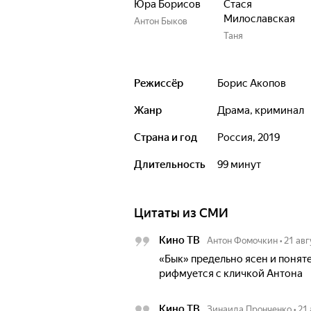
Юра Борисов
Стася
Милославская
Антон Быков
Таня
Режиссёр
Борис Акопов
Жанр
драма, криминал
Страна и год
Россия, 2019
Длительность
99 минут
Цитаты из СМИ
Кино ТВ
Антон Фомочкин
•
21 авг
«Бык» предельно ясен и понят
рифмуется с кличкой Антона
Кино ТВ
Зинаида Пронченко
•
21 