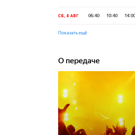
06:40
10:40
14:0
СБ, 8 АВГ
Показать ещё
О передаче