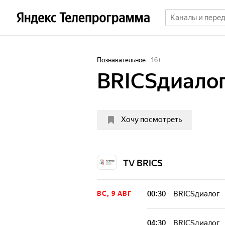
Познавательное
16
+
BRICSдиало
Хочу посмотреть
TV BRICS
00:30
BRICSдиалог
ВС, 9 АВГ
04:30
BRICSдиалог