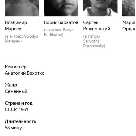
Владимир
Борис Бархатов
Сергей
Мари
Мареев
Рожновский
Ордан
(в титрах: Borya
Barkhatov)
(в титрах: Volodya
(в титрах:
Mareyev)
Seryozha
Rozhnovsky)
Режиссёр
Анатолий Вехотко
Жанр
семейный
Страна и год
СССР, 1961
Длительность
58 минут