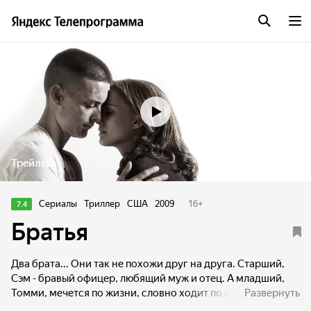
Трейлер
Сериалы
Триллер
США
2009
16
+
7.4
Братья
Два брата... Они так не похожи друг на друга. Старший,
Сэм - бравый офицер, любящий муж и отец. А младший,
Томми, мечется по жизни, словно ходит по лезвию
Развернуть
бритвы. Уезжая добровольцем на войну в Афганистан,