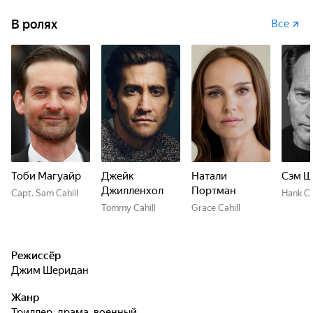
В ролях
Все
Тоби Магуайр
Джейк
Натали
Сэм Ш
Джилленхол
Портман
Capt. Sam Cahill
Hank Ca
Tommy Cahill
Grace Cahill
Режиссёр
Джим Шеридан
Жанр
триллер, драма, военный