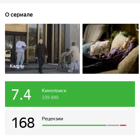
Сэм просит Томми позаботиться о детях и жене Грейс.
Проходит время, родные получают весть, что Сэм погиб.
O сериале
Томми, как может, утешает Грейс. Незаметно между ними
вспыхивают чувства.
Кадры
7.4
Кинопоиск
339 840
168
Рецензии