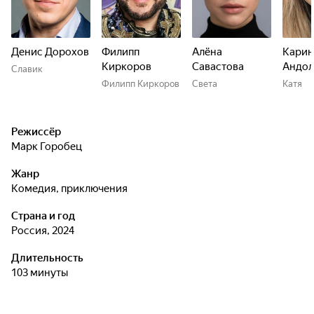
Денис Дорохов
Филипп
Алёна
Карин
Киркоров
Савастова
Андол
Славик
Филипп Киркоров
Света
Катя
Режиссёр
Марк Горобец
Жанр
комедия, приключения
Страна и год
Россия, 2024
Длительность
103 минуты