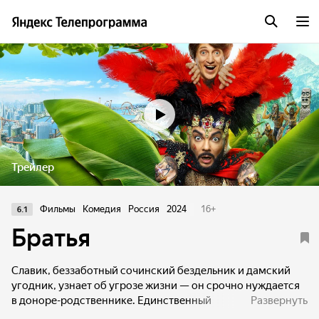
Трейлер
Фильмы
Комедия
Россия
2024
16
+
6.1
Братья
Славик, беззаботный сочинский бездельник и дамский
угодник, узнает об угрозе жизни — он срочно нуждается
в доноре-родственнике. Единственный
Развернуть
вариант — неожиданно нашедшийся брат, которым