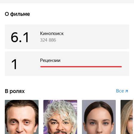
оказывается знаменитый певец Филипп Киркоров. Славик
готов на все ради встречи с родственником, но даже
О фильме
и представить не может, к чему приведет его коварный
план, который буквально обернется страшным сном
для обоих. Экстремальное выживание в лесу, знакомство
6.1
Кинопоиск
с язычниками — лишь часть испытаний, которые
324 886
встретятся на их пути.
1
Рецензии
В ролях
Все