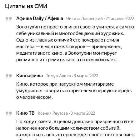
Цитаты из СМИ
Афиша Daily / Афиша
Никита Лаврецкий
•
21 апреля 2022
Золотухин не просто эпигон своего учителя, а сам по
себе уникальный и многообещающий художник.
Одно из главных отличий его почерка от стиля
мастера — в монтаже. Сокуров — приверженец
медитативного кино, а Золотухин монтирует
ритмично и стремительно, а потом включает...
Киноафиша
Тимур Алиев
•
3 марта 2022
Кино, которое при напускном милитаризме
умудряется говорить со зрителем в первую очередь
о человеческом.
Кино ТВ
Ксения Реутова
•
3 марта 2022
По ходу сюжета, в целом довольно призрачного и не
наполненного большим количеством событий,
каждого из главных героев ждёт своё столкновение с