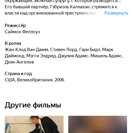
окружающих, включая супругу, с которой разводится...
Его бывший партнёр, Гэбриэль Каллахан, стремится к
власти над организованной преступностью. Каллахан
Развернуть
посылает людей, чтобы убить Стоу. Энтони получает
ранение и впадает в кому. Но через месяцы он восстаёт, с
Режиссёр
одной целью: покончить с бывшим партнёром...
Саймон Феллоуз
В ролях
Жан-Клод Ван Дамм
,
Стивен Лорд
,
Гэри Бидл
,
Марк
Даймонд
,
Мэгги Элдред
,
Джулия Адамс
,
Мишель Адамс
,
Деян Ангелов
Страна и год
США, Великобритания, 2006
Другие фильмы