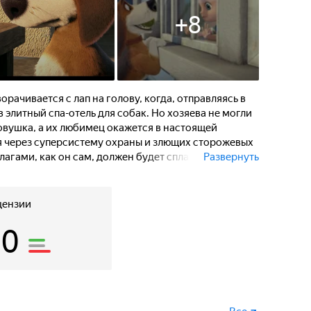
+
8
рачивается с лап на голову, когда, отправляясь в
в элитный спа-отель для собак. Но хозяева не могли
ловушка, а их любимец окажется в настоящей
я через суперсистему охраны и злющих сторожевых
олагами, как он сам, должен будет спланировать
Развернуть
 в истории.
цензии
10