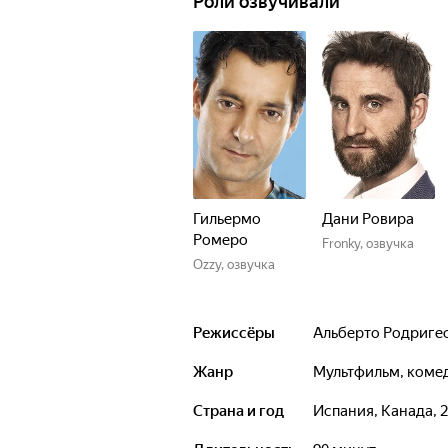
Роли озвучивали
Гильермо
Дани Ровира
Ромеро
Fronky, озвучка
Ozzy, озвучка
Режиссёры
Альберто Родриге
Жанр
мультфильм, ком
Страна и год
Испания, Канада, 