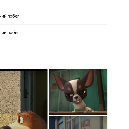
чий побег
чий побег