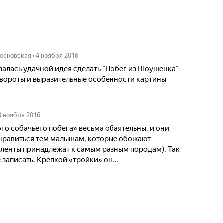
основская
•
4 ноября 2016
алась удачной идея сделать "Побег из Шоушенка"
овороты и выразительные особенности картины
3 ноября 2016
о собачьего побега» весьма обаятельны, и они
онравиться тем малышам, которые обожают
 ленты принадлежат к самым разным породам). Так
 записать. Крепкой «тройки» он...