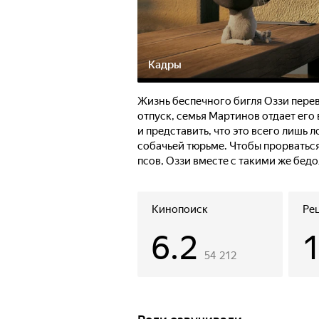
Кадры
Жизнь беспечного бигля Оззи перево
отпуск, семья Мартинов отдает его 
и представить, что это всего лишь 
собачьей тюрьме. Чтобы прорватьс
псов, Оззи вместе с такими же бед
самый хитроумный и дерзкий побег
Кинопоиск
Ре
6.2
54 212