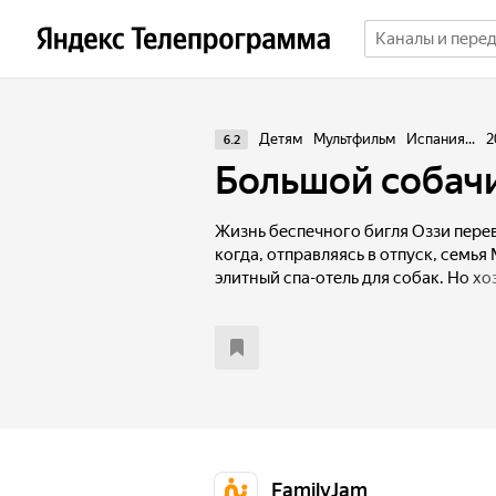
Детям
Мультфильм
Испания...
2
6.2
Большой собач
Жизнь беспечного бигля Оззи перев
когда, отправляясь в отпуск, семья
элитный спа-отель для собак. Но хо
представить, что это всего лишь ло
окажется в настоящей собачьей тю
через суперсистему охраны и злющ
вместе с такими же бедолагами, ка
спланировать самый хитроумный и 
FamilyJam