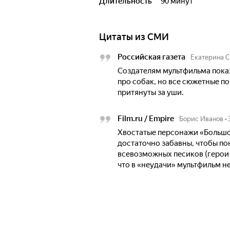
Длительность
90 минут
Цитаты из СМИ
Российская газета
Екатерина С
Создателям мультфильма показ
про собак, но все сюжетные п
притянуты за уши.
Film.ru / Empire
Борис Иванов
•
Хвостатые персонажи «Большог
достаточно забавны, чтобы п
всевозможных песиков (герои
что в «неудачи» мультфильм не