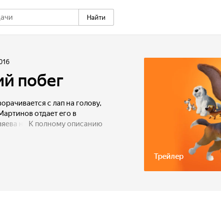
Найти
016
ий побег
орачивается с лап на голову,
 Мартинов отдает его в
зяева не могли и
К полному описанию
вушка, а их любимец
рьме. Чтобы прорваться
их сторожевых псов, Оззи
Трейлер
к он сам, должен будет
дерзкий побег в истории.