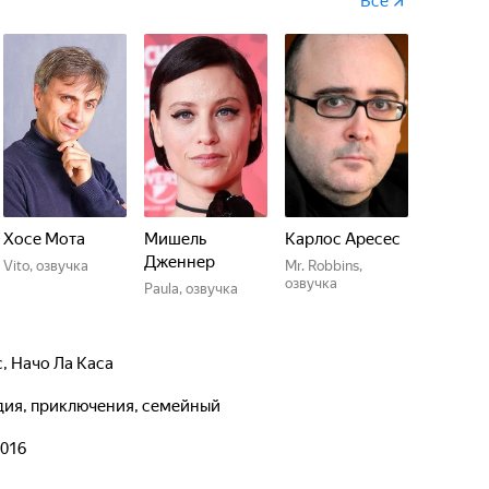
Все
Хосе Мота
Мишель
Карлос Аресес
Дженнер
Vito, озвучка
Mr. Robbins,
озвучка
Paula, озвучка
с
,
Начо Ла Каса
едия, приключения, семейный
2016