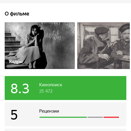
счастье.
О фильме
Кадры
8.3
Кинопоиск
25 472
5
Рецензии