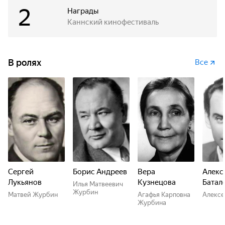
2
Награды
Каннский кинофестиваль
В ролях
Все
Сергей
Борис Андреев
Вера
Алекс
Лукьянов
Кузнецова
Батал
Илья Матвеевич
Журбин
Матвей Журбин
Агафья Карповна
Алексе
Журбина