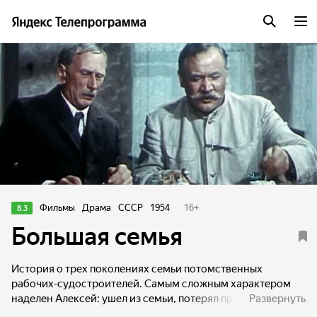
Фильмы
Драма
СССР
1954
16
+
8.3
Большая семья
История о трех поколениях семьи потомственных
рабочих-судостроителей. Самым сложным характером
наделен Алексей: ушел из семьи, потерял профессию,
Развернуть
любимую девушку, но все же нашел силы вернуть свое