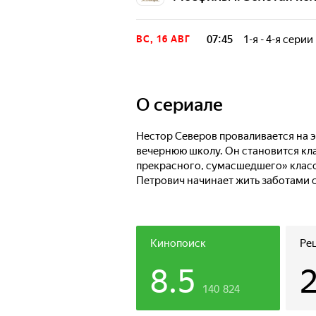
07:45
1-я - 4-я серии
ВС, 16 АВГ
В вечернюю шко
Северов: молодо
ученики чрезвыч
дочкой, одиноки
O сериале
замечательном к
успехи.
Нестор Северов проваливается на э
вечернюю школу. Он становится кла
прекрасного, сумасшедшего» класс
Петрович начинает жить заботами с
Кинопоиск
Ре
8.5
140 824