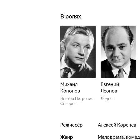
В ролях
Михаил
Евгений
Кононов
Леонов
Нестор Петрович
Леднев
Северов
Режиссёр
Алексей Коренев
Жанр
мелодрама, коме