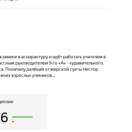
лу приходит новый учитель Нестор Петрович
й, неопытный, но очень душевный человек. Его
айно своеобразны: супружеская пара, папа с
й романтик, хулиган, комсомолец-активист. В этом
лассе Нестор делает свои первые учительские
кзамене в аспирантуру и идёт работать учителем в
ссным руководителем 9-го «А» - «удивительного,
а. Поначалу далёкий от мирской суеты Нестор
воих взрослых учеников...
цензии
26