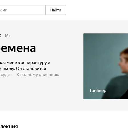
Найти
2
16
+
ремена
кзамене в аспирантуру и
 школу. Он становится
 «удивительного,
К полному описанию
а. Поначалу далёкий от
чинает жить заботами своих
Трейлер
ллекция