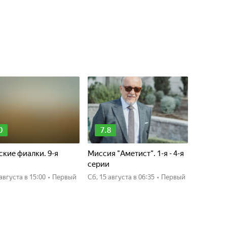
0
7.8
кие фиалки. 9-я
Миссия "Аметист". 1-я - 4-я
я
серии
0 августа
в 15:00
•
Первый
сб, 15 августа
в 06:35
•
Первый