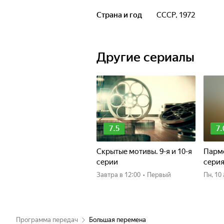
Страна и год
СССР, 1972
Другие сериалы
7.5
7.
Скрытые мотивы. 9-я и 10-я
Пармс
серии
сери
Завтра
в 12:00
•
Первый
пн, 1
Программа передач
Большая перемена