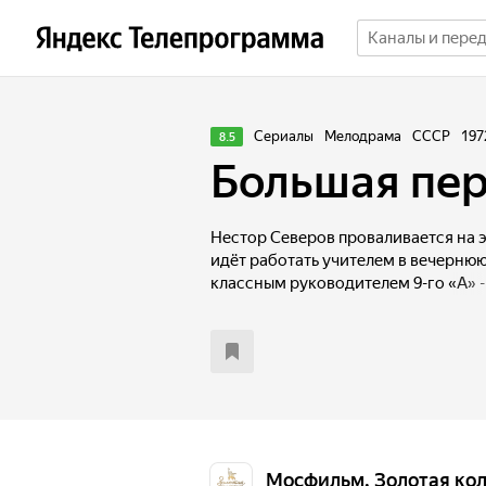
Сериалы
Мелодрама
СССР
197
8.5
Большая пе
Нестор Северов проваливается на э
идёт работать учителем в вечернюю
классным руководителем 9-го «А» -
прекрасного, сумасшедшего» класс
мирской суеты Нестор Петрович на
взрослых учеников...
Мосфильм. Золотая ко