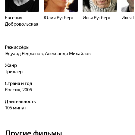
Евгения
Юлия Рутберг
Илья Рутберг
Илья 
Добровольская
Режиссёры
Эдуард Реджепов
,
Александр Михайлов
Жанр
триллер
Страна и год
Россия, 2006
Длительность
105 минут
Другие фильмы