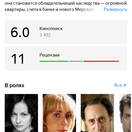
она становится обладательницей наследства — огромной
квартиры, счета в банке и нового Мерседеса — но вместе
Развернуть
с ним появляется множество тайн и загадок. Ксения
понимает, что в этой жизни просто так ничего не бывает.
6.0
Шаг за шагом она приближается к разгадке, не осознавая,
Кинопоиск
что над ней уже нависла угроза.
3 492
11
Рецензии
В ролях
Все