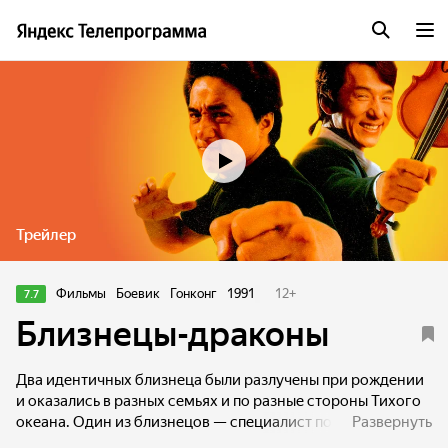
Трейлер
Фильмы
Боевик
Гонконг
1991
12
+
7.7
Близнецы-драконы
Два идентичных близнеца были разлучены при рождении
и оказались в разных семьях и по разные стороны Тихого
океана. Один из близнецов — специалист по боевым
Развернуть
искусствам, хулиган и задира, работает автомехаником