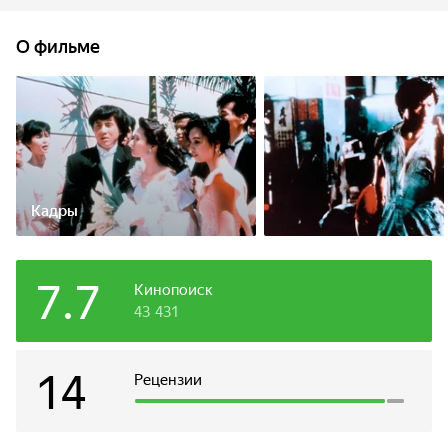
в гараже отеля, в котором останавливается во время
гастролей в Гонконге его брат — знаменитый музыкант
О фильме
всемирно известный дирижер из Нью-Йорка. Когда
они встретятся, начнётся невероятная заварушка.
Кадры
7.7
Кинопоиск
43 431
14
Рецензии