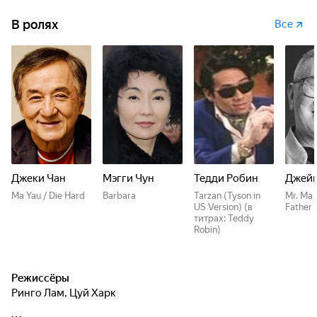
В ролях
Все
Джеки Чан
Мэгги Чун
Тедди Робин
Джейм
Ma Yau / Die Hard
Barbara
Tarzan (Tyson in
Mr. Ma 
US Version) (в
Father
титрах: Teddy
Robin)
Режиссёры
Ринго Лам
,
Цуй Харк