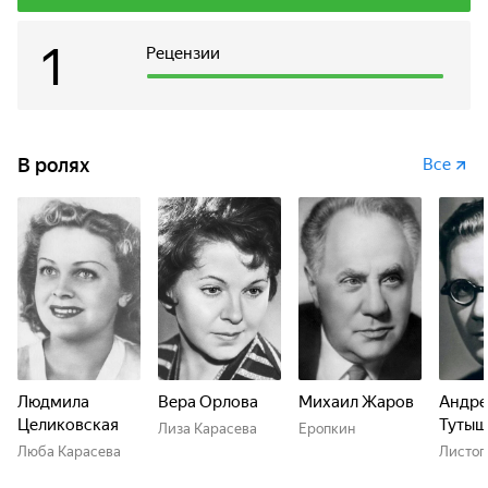
1
Рецензии
В ролях
Все
Людмила
Вера Орлова
Михаил Жаров
Андре
Целиковская
Тутыш
Лиза Карасева
Еропкин
Люба Карасева
Листоп