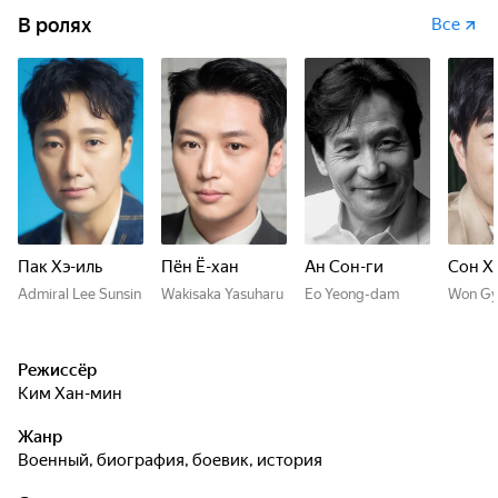
В ролях
Все
Пак Хэ-иль
Пён Ё-хан
Ан Сон-ги
Сон Х
Admiral Lee Sunsin
Wakisaka Yasuharu
Eo Yeong-dam
Won Gy
Режиссёр
Ким Хан-мин
Жанр
военный, биография, боевик, история