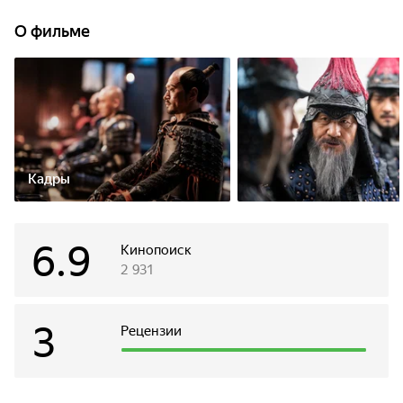
поэтому особые надежды адмирал возлагает
на секретное оружие — бронированные корабли-
О фильме
черепахи с головой дракона, впоследствии прозванные
японцами боккайсэн (морские чудовища).
Кадры
6.9
Кинопоиск
2 931
3
Рецензии