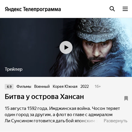
Трейлер
Фильмы
Военный
Корея Южная
2022
16
+
6.9
Битва у острова Хансан
15 августа 1592 года, Имджинская война. Чосон теряет
один город за другим, а флот во главе с адмиралом
Ли Сунсином готовится дать бой японским захватчикам
Развернуть
у острова Хансан. Сражение может повернуть ход войны,