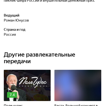
пикник-шефа России и внушительный денежный приз.
Ведущий
Роман Юнусов
Страна и год
Россия
Другие развлекательные
передачи
7.4
Поле чудес
Баста. Большой концерт в