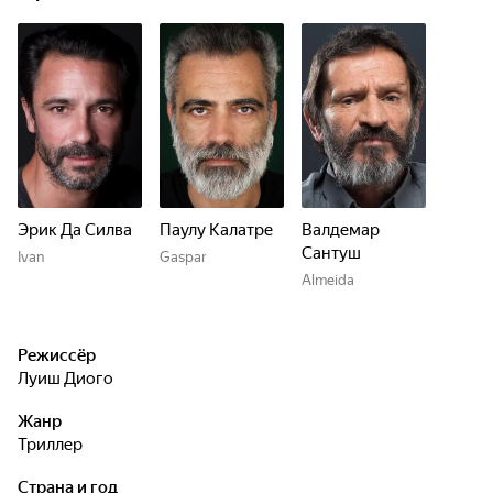
Эрик Да Силва
Паулу Калатре
Валдемар
Сантуш
Ivan
Gaspar
Almeida
Режиссёр
Луиш Диого
Жанр
триллер
Страна и год