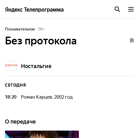
Познавательное
16
+
Без протокола
Ностальгия
СЕГОДНЯ
18:20
Роман Карцев. 2002 год
Каждую неделю Закон-ТВ приходит в гости к ведущим
юристам страны для неформального разговора о том, что
их за последнее время больше всего взволновало в
О передаче
правотворчестве и правоприменении. Вызывает на
откровенность ведущий программы - доктор юридических
наук профессор Лев Симкин. Совмещая научную и