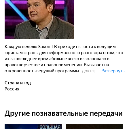
преподавательскую деятельность с адвокатской работой,
он не понаслышке знает остроту проблем, стоящих перед
юридическим сообществом.
Каждую неделю Закон-ТВ приходит в гости к ведущим
юристам страны для неформального разговора о том, что
их за последнее время больше всего взволновало в
правотворчестве и правоприменении. Вызывает на
откровенность ведущий программы - доктор
Развернуть
юридических наук профессор Лев Симкин. Совмещая
научную и преподавательскую деятельность с
Страна и год
адвокатской работой, он не понаслышке знает остроту
Россия
проблем, стоящих перед юридическим сообществом.
Другие познавательные передачи