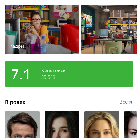
Кадры
7.1
Кинопоиск
35 543
В ролях
Все