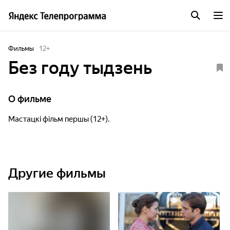
Фильмы
12
+
Без году тыдзень
О фильме
Мастацкі фільм першы (12+).
Другие фильмы