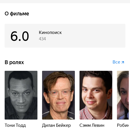
не подозревали.
О фильме
6.0
Кинопоиск
434
В ролях
Все
Тони Тодд
Дилан Бейкер
Сэмм Левин
Робин