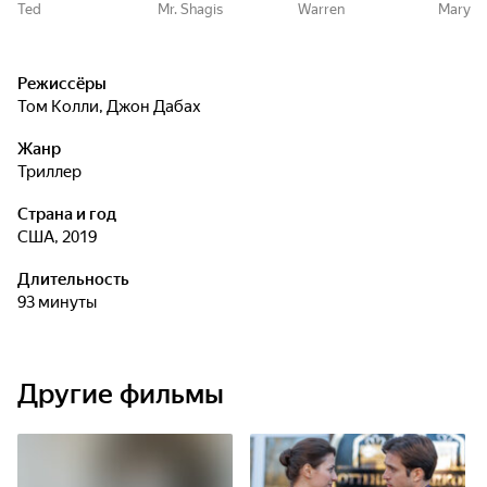
Ted
Mr. Shagis
Warren
Mary
Режиссёры
Том Колли
,
Джон Дабах
Жанр
триллер
Страна и год
США, 2019
Длительность
93 минуты
Другие фильмы