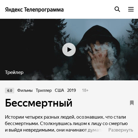
Трейлер
Фильмы
Триллер
США
2019
18
+
6.0
Бессмертный
Истории четырех разных людей, осознавших, что стали
бессмертными. Столкнувшись лицом к лицу со смертью
и выйдя невредимыми, они начинают думать по-другому
Развернуть
и ощущают неуверенность и страх, о которых раньше