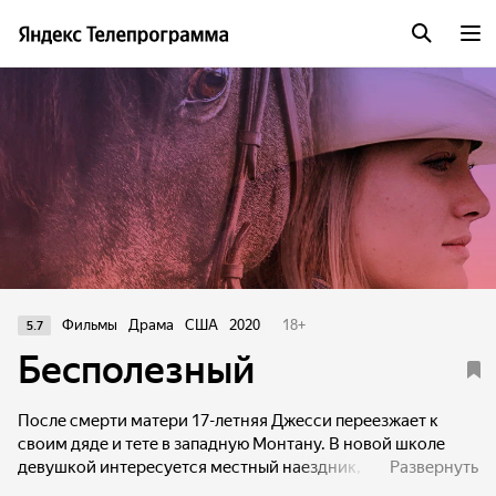
Фильмы
Драма
США
2020
18
+
5.7
Бесполезный
После смерти матери 17-летняя Джесси переезжает к
своим дяде и тете в западную Монтану. В новой школе
девушкой интересуется местный наездник,
Развернуть
занимающийся булл-райдингом. Скачки – единственная