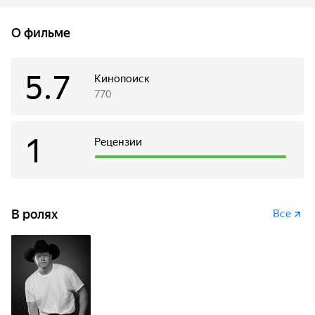
вещь, связывающая Джесси с матерью, и она изо всех сил
идет к своей мечте, хотя у нее и нет собственной лошади.
О фильме
Вскоре ее дядя Мик выкупает для Джесси лошадь, и она
начинает заниматься любимым делом.
5.7
Кинопоиск
770
1
Рецензии
В ролях
Все