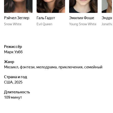
Рэйчел Зеглер
Галь Гадот
Эмилия Фоше
Эндрю
Snow White
Evil Queen
Young Snow White
Jonath
Режиссёр
Марк Уэбб
Жанр
мюзикл, фэнтези, мелодрама, приключения, семейный
Страна и год
США, 2025
Длительность
109 минут