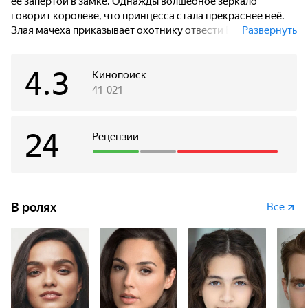
её запертой в замке. Однажды волшебное зеркало
говорит королеве, что принцесса стала прекраснее неё.
Злая мачеха приказывает охотнику отвести Белоснежку
Развернуть
в лес и убить, однако он не может заставить себя
выполнить приказ. Белоснежка сбегает и прячется
4.3
в домике семи гномов.
Кинопоиск
41 021
24
Рецензии
В ролях
Все