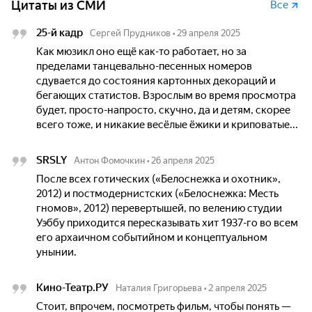
Цитаты из СМИ
Все
25-й кадр
Сергей Прудников
•
29 апреля 2025
Как мюзикл оно ещё как-то работает, но за
пределами танцевально-песенных номеров
сдувается до состояния картонных декораций и
бегающих статистов. Взрослым во время просмотра
будет, просто-напросто, скучно, да и детям, скорее
всего тоже, и никакие весёлые ёжики и криповатые...
SRSLY
Антон Фомочкин
•
26 апреля 2025
После всех готических («Белоснежка и охотник»,
2012) и постмодернистских («Белоснежка: Месть
гномов», 2012) перевертышей, по велению студии
Уэббу приходится пересказывать хит 1937-го во всем
его архаичном событийном и концептуальном
унынии.
Кино-Театр.РУ
Наталия Григорьева
•
2 апреля 2025
Стоит, впрочем, посмотреть фильм, чтобы понять —