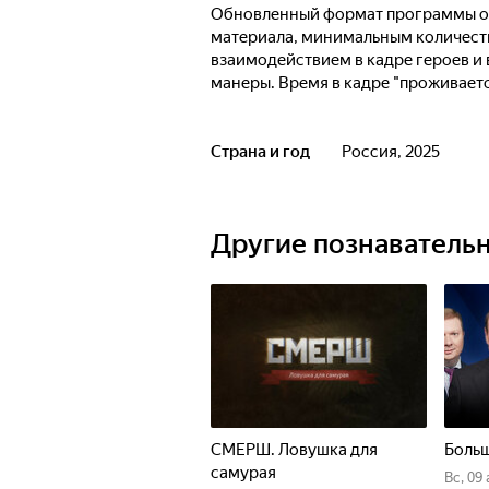
Обновленный формат программы от
материала, минимальным количест
взаимодействием в кадре героев и
манеры. Время в кадре "проживаетс
Страна и год
Россия, 2025
Другие познаватель
СМЕРШ. Ловушка для
Больш
самурая
вс, 09