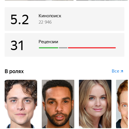
5.2
Кинопоиск
22 946
31
Рецензии
В ролях
Все