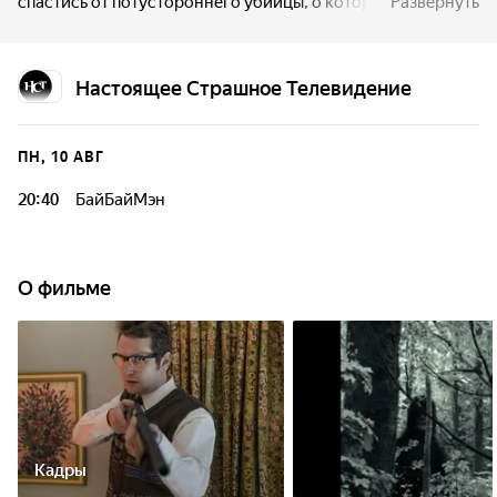
спастись от потустороннего убийцы, о котором нельзя
Развернуть
никому рассказывать — ведь он забирает любого,
кто знает его имя или хотя бы думает о нём.
Настоящее Страшное Телевидение
ПН, 10 АВГ
20:40
БайБайМэн
О фильме
Кадры