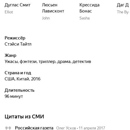
Дуглас Смит
Люсьен
Крессида
Даг Д
Лависконт
Бонас
Elliot
The By
John
Sasha
Режиссёр
Стэйси Тайтл
Жанр
ужасы, фэнтези, триллер, драма, детектив
Страна и год
США, Китай, 2016
Длительность
96 минут
Цитаты из СМИ
Российская газета
Олег Усков
•
11 апреля 2017