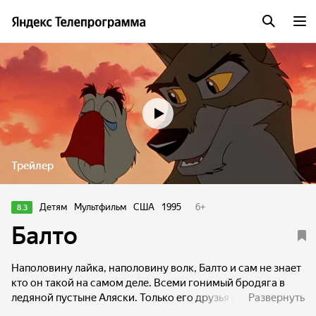
Трейлер
Детям
Мультфильм
США
1995
6
+
8.3
Балто
Наполовину лайка, наполовину волк, Балто и сам не знает
кто он такой на самом деле. Всеми гонимый бродяга в
ледяной пустыне Аляски. Только его друзья русский
Развернуть
полярный гусь Борис, медвежата Мак и Лак и красавица-