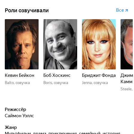
Роли озвучивали
Все
Кевин Бейкон
Боб Хоскинс
Бриджит Фонда
Джим
Камм
Balto, озвучка
Boris, озвучка
Jenna, озвучка
Steele,
Режиссёр
Саймон Уэллс
Жанр
мультфильм, драма, приключения, семейный, история