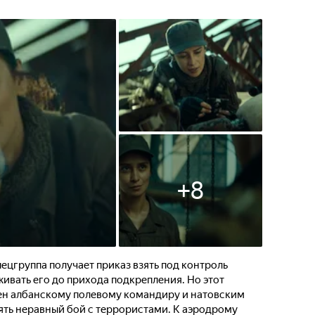
+
8
пецгруппа получает приказ взять под контроль
ивать его до прихода подкрепления. Но этот
ен албанскому полевому командиру и натовским
ять неравный бой с террористами. К аэродрому