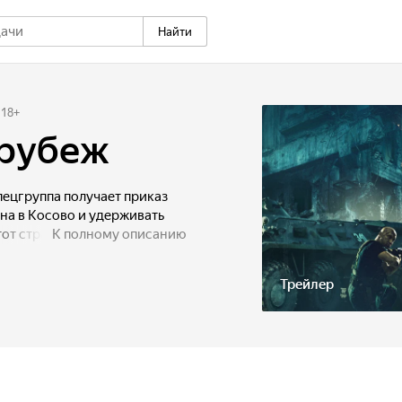
Найти
18
+
 рубеж
пецгруппа получает приказ
на в Косово и удерживать
тот стратегический объект
К полному описанию
у командиру и натовским
ять неравный бой с
Трейлер
мляются российские
ь близок к большой войне.