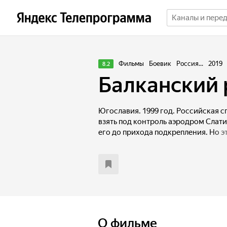
Фильмы
Боевик
Россия...
2019
8.2
Балканский
Югославия. 1999 год. Российская с
взять под контроль аэродром Слати
его до прихода подкрепления. Но э
крайне важен албанскому полевом
генералам. Группа вынуждена прин
террористами. К аэродрому устре
миротворцы и силы НАТО. Мир внов
О фильме