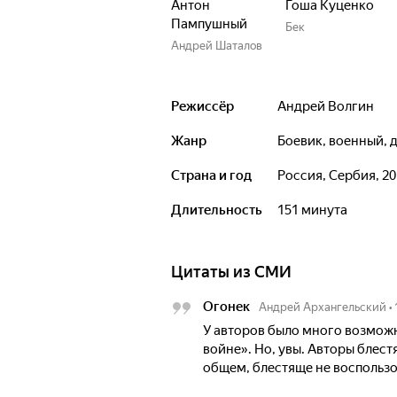
Антон
Гоша Куценко
Пампушный
Бек
Андрей Шаталов
Режиссёр
Андрей Волгин
Жанр
боевик, военный, 
Страна и год
Россия, Сербия, 2
Длительность
151 минута
Цитаты из СМИ
Огонек
Андрей Архангельский
•
У авторов было много возмож
войне». Но, увы. Авторы блес
общем, блестяще не воспольз