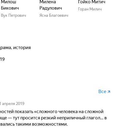
Милош
Милена
Гойко Митич
Бикович
Радулович
Горан Милич
Вук Петрович
Ясна Благоевич
драма, история
019
Все
1 апреля 2019
ностей показать «сложного человека на сложной
тяще — тут просится резкий неприличный глагол… в
овались такими возможностями.