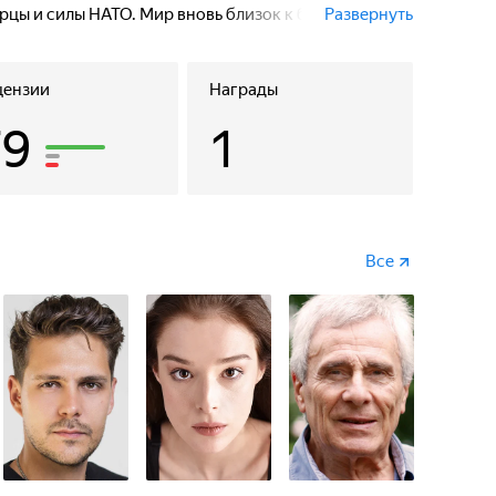
цы и силы НАТО. Мир вновь близок к большой
Развернуть
цензии
Награды
79
1
Все