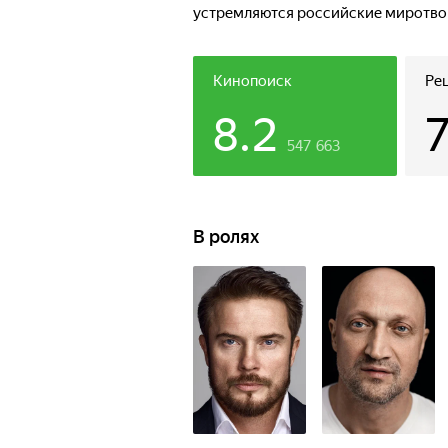
устремляются российские миротвор
войне.
Кинопоиск
Ре
8.2
547 663
В ролях