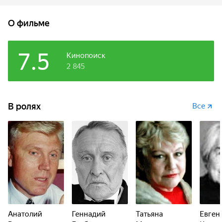
чтобы приворожить к девке кузнеца (не пропадать же
колыбели). Отвар попал не по назначению (мужу), но у
О фильме
девки с кузнецом все равно все сладилось.
7.5
Кинопоиск
2 845
В ролях
Все
Анатолий
Геннадий
Татьяна
Евген