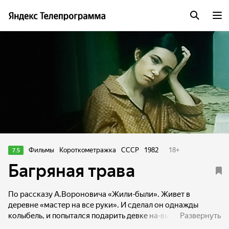
Фильмы
Короткометражка
СССР
1982
18
+
7.5
Багряная трава
По рассказу А.Вороновича «Жили-были». Живет в
деревне «мастер на все руки». И сделал он однажды
колыбель, и попытался подарить девке на-выданье, но та
Развернуть
его прогнала. Тогда жена решила приготовить отвар,