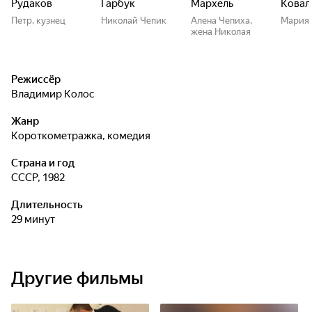
Рудаков
Гарбук
Мархель
Ковал
Петр, кузнец
Николай Чепик
Алена Чепиха,
Мария,
жена Николая
Режиссёр
Владимир Колос
Жанр
короткометражка, комедия
Страна и год
СССР, 1982
Длительность
29 минут
Другие фильмы