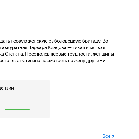
дать первую женскую рыболовецкую бригаду. Во
и аккуратная Варвара Кладова — тихая и мягкая
жа Степана. Преодолев первые трудности, женщины
аставляет Степана посмотреть на жену другими
цензии
1
Все