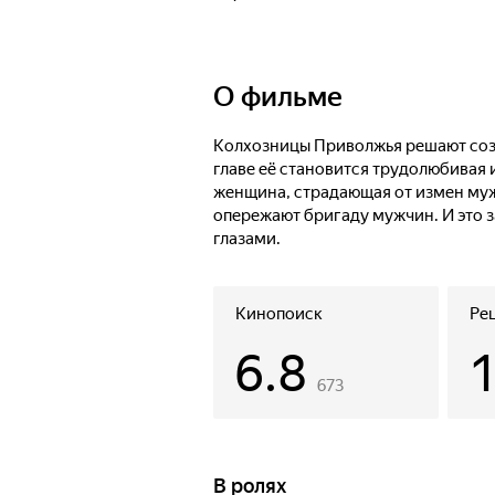
О фильме
Колхозницы Приволжья решают соз
главе её становится трудолюбивая 
женщина, страдающая от измен му
опережают бригаду мужчин. И это з
глазами.
Кинопоиск
Ре
6.8
673
В ролях