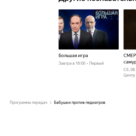
Большая игра
СМЕР
саму
Завтра
в 16:00
•
Первый
сб, 0
Центр
Программа передач
Бабушки против педиатров