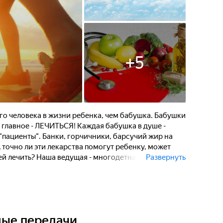
+
5
го человека в жизни ребенка, чем бабушка. Бабушки
, а главное - ЛЕЧИТЬСЯ! Каждая бабушка в душе -
 "пациенты". Банки, горчичники, барсучий жир на
 А точно ли эти лекарства помогут ребенку, может
й лечить? Наша ведущая - многодетная мама,
Развернуть
т, что такое каждый день слушать бабушкины
рств от врача. Чтобы развеять сомнения
ечный конфликт, в нашей студии на откровенный
выйдут врачи и бабушки. В жаркой дискуссии
ь и аргументировать свою позицию.
ные передачи