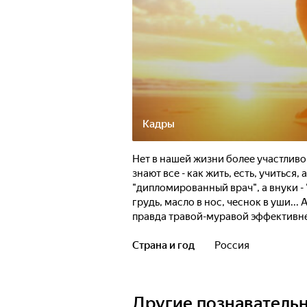
Кадры
Нет в нашей жизни более участливо
знают все - как жить, есть, учиться
"дипломированный врач", а внуки -
грудь, масло в нос, чеснок в уши...
правда травой-муравой эффективне
которая на собственном опыте знае
советы, опровергающие список лека
Страна и год
Россия
миллионов мам и разрешить этот в
диалог о принципах лечения детей 
каждая сторона попробует отстоят
Другие познаватель