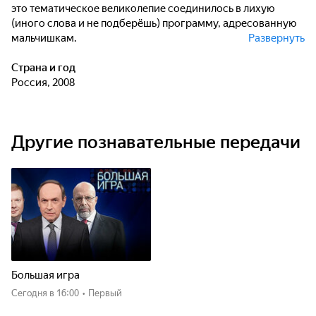
это тематическое великолепие соединилось в лихую
(иного слова и не подберёшь) программу, адресованную
мальчишкам.
Развернуть
Её главный герой — старый вояка (заслуженный артист
Страна и год
России Ю.Г. Григорьев) живым народным языком, с
Россия, 2008
песнями и солдатскими прибаутками раскрывает в
каждой программе новую историческую тему. Сказочный
солдат — путешественник во времени, поэтому каждый
Другие познавательные передачи
эпизод он преподносит как увиденный своими глазами,
каждое сражение — как его непосредственный участник.
Большая игра
Сегодня
в 16:00
•
Первый